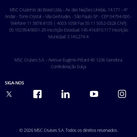
Código de conduta - Hóspedes
MSC Cruzeiros do Brasil Ltda. - Av. das Nações Unidas, 14.171 - 4º
Condições gerais de transporte
Andar - Torre Crystal – Vila Gertrudes - São Paulo-SP - CEP 04794-000 -
Telefone 11 3878-8135 | 4003-1058 Fax 55 11 5052-0328 CNPJ:
05.102.954/0001-29 Inscrição Estadual: 145.416.810.117 Inscrição
Municipal: 3.145.274-4
MSC Cruises S.A. - Avenue Eugène-Pittard 40 1206 Genebra,
Confederação Suíça
SIGA-NOS
© 2026 MSC Cruises S.A. Todos os direitos reservados.