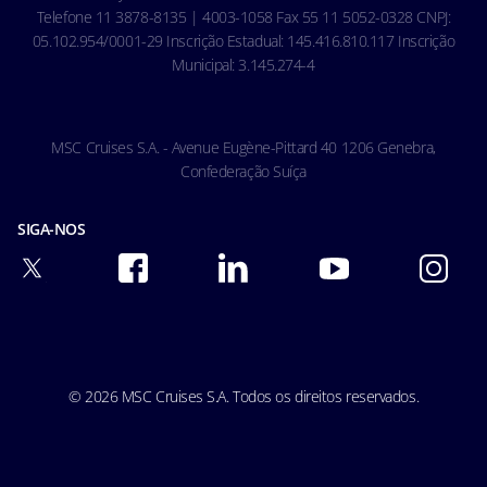
Telefone 11 3878-8135 | 4003-1058 Fax 55 11 5052-0328 CNPJ:
05.102.954/0001-29 Inscrição Estadual: 145.416.810.117 Inscrição
Municipal: 3.145.274-4
MSC Cruises S.A. - Avenue Eugène-Pittard 40 1206 Genebra,
Confederação Suíça
SIGA-NOS
© 2026 MSC Cruises S.A. Todos os direitos reservados.