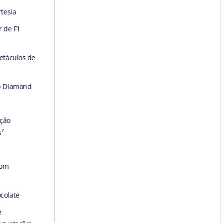
tesia
r de F1
etáculos de
b Diamond
eção
s⁷
com
colate
e