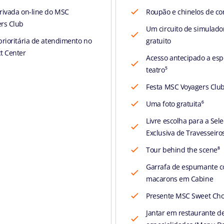
rivada on-line do MSC
Roupão e chinelos de cor
rs Club
Um circuito de simulado
prioritária de atendimento no
gratuito
t Center
Acesso antecipado a esp
teatro⁵
Festa MSC Voyagers Clu
Uma foto gratuita⁶
Livre escolha para a Sel
Exclusiva de Travesseiro
Tour behind the scene⁸
Garrafa de espumante 
macarons em Cabine
Presente MSC Sweet Cho
Jantar em restaurante d