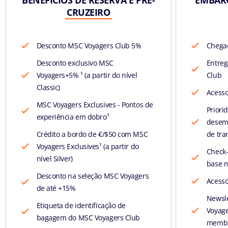
CRUZEIRO
Desconto MSC Voyagers Club 5%
Chegad
Desconto exclusivo MSC
Entreg
Voyagers+5% ¹ (a partir do nível
Club
Classic)
Acesso
MSC Voyagers Exclusives - Pontos de
Priori
experiência em dobro¹
desem
Crédito a bordo de €/$50 com MSC
de tra
Voyagers Exclusives¹ (a partir do
Check-
nível Silver)
base n
Desconto na seleção MSC Voyagers
Acesso
de até +15%
Newsle
Etiqueta de identificação de
Voyage
bagagem do MSC Voyagers Club
membr