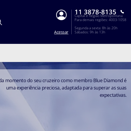
11 3878-8135
Capital e Região Metropolitana
Para demais regiões: 4003-1058
Segunda a sexta: 8h às 20h
Acessar
Sábados: 9h às 13h
da momento do seu cruzeiro como membro Blue Diamond é
uma experiência preciosa, adaptada para superar as suas
expectativas.