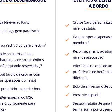
A BORDO
a Flexível ao Porto
Cruise Card personaliza
nível de status
a de bagagem para Yacht
Evento especial apenas 
membros⁴
 ao Yacht Club para check-in²
Reconhecimento ao atin
dade no último dia de
nível de associação
barque e acesso aos ônibus
nsfer (quando reservados)¹⁰
Prioridade no caso de u
preferência de horário d
out tardio da cabine (com
diferente
as operações do navio)
Bolo de aniversário de co
 prioritário ao tender boat
Presente especial
tter especial do MSC
rs Club (somente para
Sessão gratuita de uma 
os)
termal (uma por cruzeiro