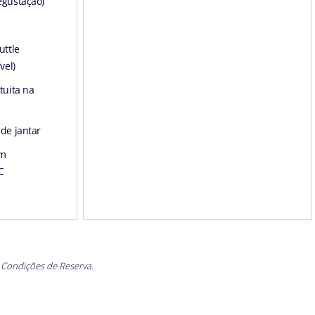
egustação)
uttle
vel)
tuita na
de jantar
om
C
 Condições de Reserva.