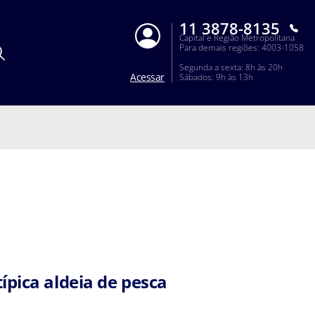
11 3878-8135
Capital e Região Metropolitana
Para demais regiões: 4003-1058
Segunda a sexta: 8h às 20h
Acessar
Sábados: 9h às 13h
ípica aldeia de pesca