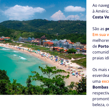
Ao naveg
à Améric
Costa Ve
São as
p
Em sua 
melhore
de
Porto
comunida
praias id
Os mais 
esverdea
uma
exc
Bombas
respecti
promontó
beleza, 