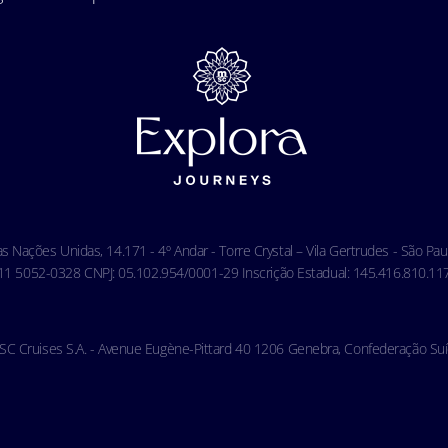
das Nações Unidas, 14.171 - 4º Andar - Torre Crystal – Vila Gertrudes - São P
 5052-0328 CNPJ: 05.102.954/0001-29 Inscrição Estadual: 145.416.810.117 
SC Cruises S.A. - Avenue Eugène-Pittard 40 1206 Genebra, Confederação Suí