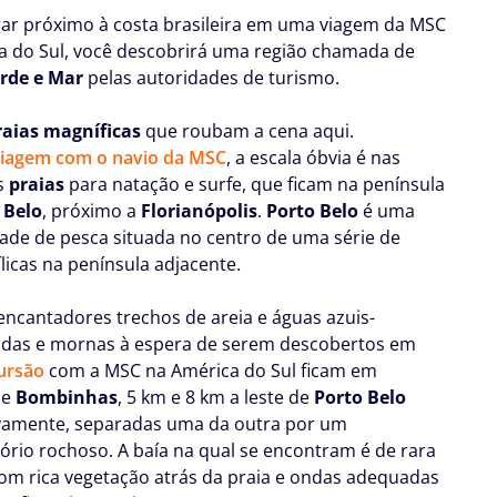
ar próximo à costa brasileira em uma viagem da MSC
a do Sul, você descobrirá uma região chamada de
rde e Mar
pelas autoridades de turismo.
raias magníficas
que roubam a cena aqui.
viagem com o navio da MSC
, a escala óbvia é nas
s
praias
para natação e surfe, que ficam na península
 Belo
, próximo a
Florianópolis
.
Porto Belo
é uma
de de pesca situada no centro de uma série de
ílicas na península adjacente.
encantadores trechos de areia e águas azuis-
das e mornas à espera de serem descobertos em
ursão
com a MSC na América do Sul ficam em
e
Bombinhas
, 5 km e 8 km a leste de
Porto Belo
vamente, separadas uma da outra por um
rio rochoso. A baía na qual se encontram é de rara
com rica vegetação atrás da praia e ondas adequadas