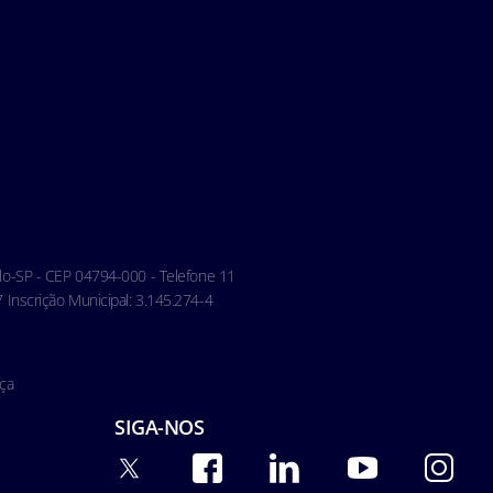
aulo-SP - CEP 04794-000 - Telefone 11
Inscrição Municipal: 3.145.274-4
ça
SIGA-NOS