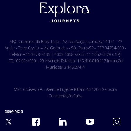
Termos e Condições Gerais - Online
Política de Cookies
Condições Gerais do Seguro Viagem
Termos de uso
Carta de Direitos dos Passageiros
Ocean Cay MSC Marine Reserve
Acessibilidade & Saúde
Código de conduta - Hóspedes
MSC Cruzeiros do Brasil Ltda. - Av. das Nações Unidas, 14.171 - 4º
Condições gerais de transporte
Andar - Torre Crystal – Vila Gertrudes - São Paulo-SP - CEP 04794-000 -
Telefone 11 3878-8135 | 4003-1058 Fax 55 11 5052-0328 CNPJ:
05.102.954/0001-29 Inscrição Estadual: 145.416.810.117 Inscrição
Municipal: 3.145.274-4
MSC Cruises S.A. - Avenue Eugène-Pittard 40 1206 Genebra,
Confederação Suíça
SIGA-NOS