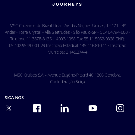
Carta de Direitos dos Passageiros
Ocean Cay MSC Marine Reserve
Acessibilidade & Saúde
Código de conduta - Hóspedes
MSC Cruzeiros do Brasil Ltda. - Av. das Nações Unidas, 14.171 - 4º
Condições gerais de transporte
Andar - Torre Crystal – Vila Gertrudes - São Paulo-SP - CEP 04794-000 -
Telefone 11 3878-8135 | 4003-1058 Fax 55 11 5052-0328 CNPJ:
05.102.954/0001-29 Inscrição Estadual: 145.416.810.117 Inscrição
Municipal: 3.145.274-4
MSC Cruises S.A. - Avenue Eugène-Pittard 40 1206 Genebra,
Confederação Suíça
SIGA-NOS