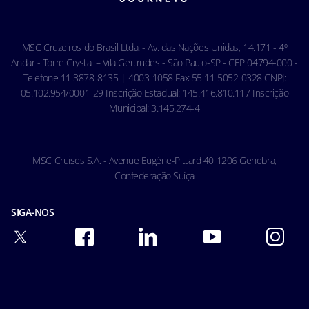
Ocean Cay MSC Marine Reserve
Acessibilidade & Saúde
Código de conduta - Hóspedes
MSC Cruzeiros do Brasil Ltda. - Av. das Nações Unidas, 14.171 - 4º
Condições gerais de transporte
Andar - Torre Crystal – Vila Gertrudes - São Paulo-SP - CEP 04794-000 -
Telefone 11 3878-8135 | 4003-1058 Fax 55 11 5052-0328 CNPJ:
05.102.954/0001-29 Inscrição Estadual: 145.416.810.117 Inscrição
Municipal: 3.145.274-4
MSC Cruises S.A. - Avenue Eugène-Pittard 40 1206 Genebra,
Confederação Suíça
SIGA-NOS