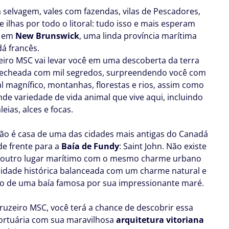
 selvagem, vales com fazendas, vilas de Pescadores,
 ilhas por todo o litoral: tudo isso e mais esperam
ê em
New Brunswick
, uma linda província marítima
á francês.
eiro MSC vai levar você em uma descoberta da terra
recheada com mil segredos, surpreendendo você com
ral magnífico, montanhas, florestas e rios, assim como
de variedade de vida animal que vive aqui, incluindo
leias, alces e focas.
ião é casa de uma das cidades mais antigas do Canadá
 de frente para a
Baía de Fundy
: Saint John. Não existe
outro lugar marítimo com o mesmo charme urbano
idade histórica balanceada com um charme natural e
o de uma baía famosa por sua impressionante maré.
ruzeiro MSC, você terá a chance de descobrir essa
ortuária com sua maravilhosa
arquitetura vitoriana