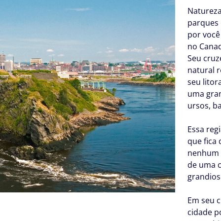
Natureza
parques e
por voc
no Canad
Seu cruz
natural 
seu lito
uma gran
ursos, ba
Essa reg
que fica
nenhum 
de uma c
grandios
Em seu c
cidade p