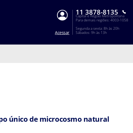
11 3878-8135
Capital e Região Metropolitana
Para demais regiões: 4003-1058
Segunda a sexta: 8h às 20h
Acessar
Sábados: 9h às 13h
po único de microcosmo natural