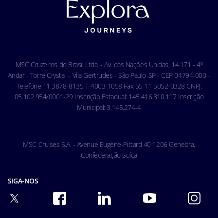
Termos e Condições Gerais - Online
Política de Cookies
Condições Gerais do Seguro Viagem
Termos de uso
Carta de Direitos dos Passageiros
Ocean Cay MSC Marine Reserve
Acessibilidade & Saúde
Código de conduta - Hóspedes
MSC Cruzeiros do Brasil Ltda. - Av. das Nações Unidas, 14.171 - 4º
Condições gerais de transporte
Andar - Torre Crystal – Vila Gertrudes - São Paulo-SP - CEP 04794-000 -
Telefone 11 3878-8135 | 4003-1058 Fax 55 11 5052-0328 CNPJ:
05.102.954/0001-29 Inscrição Estadual: 145.416.810.117 Inscrição
Municipal: 3.145.274-4
MSC Cruises S.A. - Avenue Eugène-Pittard 40 1206 Genebra,
Confederação Suíça
SIGA-NOS