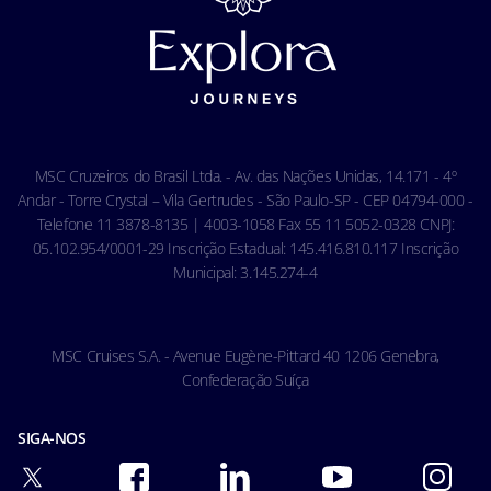
Termos e Condições Gerais - Agência
Aviso de privacidade de reconhecimento facial
Termos e Condições Gerais - Online
Política de Cookies
Condições Gerais do Seguro Viagem
Termos de uso
Carta de Direitos dos Passageiros
Ocean Cay MSC Marine Reserve
Acessibilidade & Saúde
Código de conduta - Hóspedes
MSC Cruzeiros do Brasil Ltda. - Av. das Nações Unidas, 14.171 - 4º
Condições gerais de transporte
Andar - Torre Crystal – Vila Gertrudes - São Paulo-SP - CEP 04794-000 -
Telefone 11 3878-8135 | 4003-1058 Fax 55 11 5052-0328 CNPJ:
05.102.954/0001-29 Inscrição Estadual: 145.416.810.117 Inscrição
Municipal: 3.145.274-4
MSC Cruises S.A. - Avenue Eugène-Pittard 40 1206 Genebra,
Confederação Suíça
SIGA-NOS