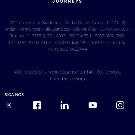
Carta de Direitos dos Passageiros
Ocean Cay MSC Marine Reserve
Acessibilidade & Saúde
Código de conduta - Hóspedes
MSC Cruzeiros do Brasil Ltda. - Av. das Nações Unidas, 14.171 - 4º
Condições gerais de transporte
Andar - Torre Crystal – Vila Gertrudes - São Paulo-SP - CEP 04794-000 -
Telefone 11 3878-8135 | 4003-1058 Fax 55 11 5052-0328 CNPJ:
05.102.954/0001-29 Inscrição Estadual: 145.416.810.117 Inscrição
Municipal: 3.145.274-4
MSC Cruises S.A. - Avenue Eugène-Pittard 40 1206 Genebra,
Confederação Suíça
SIGA-NOS