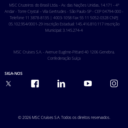
Código de conduta - Hóspedes
MSC Cruzeiros do Brasil Ltda. - Av. das Nações Unidas, 14.171 - 4º
Condições gerais de transporte
Andar - Torre Crystal – Vila Gertrudes - São Paulo-SP - CEP 04794-000 -
Telefone 11 3878-8135 | 4003-1058 Fax 55 11 5052-0328 CNPJ:
05.102.954/0001-29 Inscrição Estadual: 145.416.810.117 Inscrição
Municipal: 3.145.274-4
MSC Cruises S.A. - Avenue Eugène-Pittard 40 1206 Genebra,
Confederação Suíça
SIGA-NOS
© 2026 MSC Cruises S.A. Todos os direitos reservados.