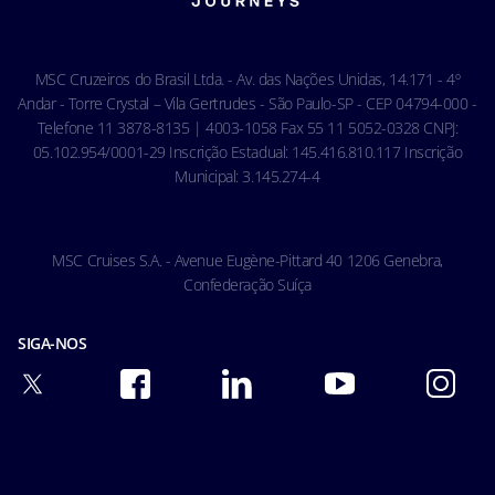
Carta de Direitos dos Passageiros
Ocean Cay MSC Marine Reserve
Acessibilidade & Saúde
Código de conduta - Hóspedes
MSC Cruzeiros do Brasil Ltda. - Av. das Nações Unidas, 14.171 - 4º
Condições gerais de transporte
Andar - Torre Crystal – Vila Gertrudes - São Paulo-SP - CEP 04794-000 -
Telefone 11 3878-8135 | 4003-1058 Fax 55 11 5052-0328 CNPJ:
05.102.954/0001-29 Inscrição Estadual: 145.416.810.117 Inscrição
Municipal: 3.145.274-4
MSC Cruises S.A. - Avenue Eugène-Pittard 40 1206 Genebra,
Confederação Suíça
SIGA-NOS