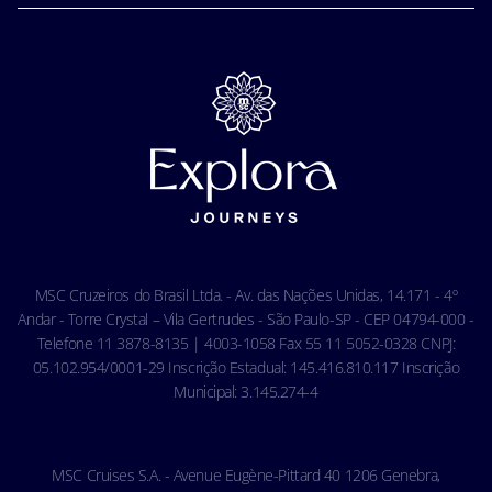
Perguntas frequentes
Corporativo e fretamentos
Media room
Nossas tarifas
MSC Book
Fale conosco
Segurança
Carreiras
Tratamento de dados pessoais
Termos e Condições da Assistência Viagem
Privacidade
Termos e Condições Gerais - Agência
Aviso de privacidade de reconhecimento facial
Termos e Condições Gerais - Online
Política de Cookies
Condições Gerais do Seguro Viagem
Termos de uso
Carta de Direitos dos Passageiros
Ocean Cay MSC Marine Reserve
Acessibilidade & Saúde
Código de conduta - Hóspedes
MSC Cruzeiros do Brasil Ltda. - Av. das Nações Unidas, 14.171 - 4º
Condições gerais de transporte
Andar - Torre Crystal – Vila Gertrudes - São Paulo-SP - CEP 04794-000 -
Telefone 11 3878-8135 | 4003-1058 Fax 55 11 5052-0328 CNPJ:
05.102.954/0001-29 Inscrição Estadual: 145.416.810.117 Inscrição
Municipal: 3.145.274-4
MSC Cruises S.A. - Avenue Eugène-Pittard 40 1206 Genebra,