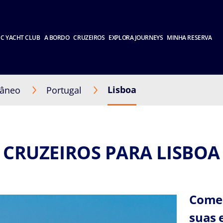
C YACHT CLUB
A BORDO
CRUZEIROS
EXPLORA JOURNEYS
MINHA RESERVA
Lisboa
râneo
Portugal
CRUZEIROS PARA LISBOA
Comec
suas 