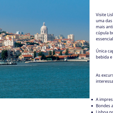
Visite L
uma das 
mais ant
cúpula b
essencia
Única cap
bebida e
As excur
interessa
A impres
Bondes a
Lisboa p