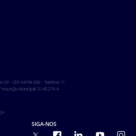
aulo-SP - CEP 04794-000 - Telefone 11
Inscrição Municipal: 3.145.274-4
ça
SIGA-NOS