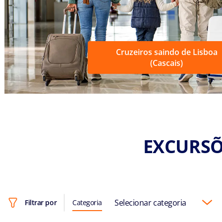
Cruzeiros saindo de Lisboa
(Cascais)
EXCURSÕE
Selecionar categoria
Filtrar por
Categoria