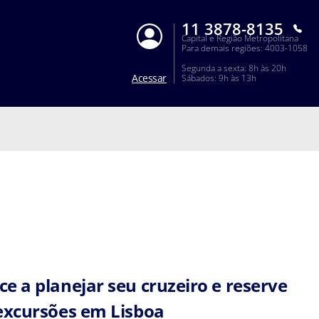
11 3878-8135
Capital e Região Metropolitana
Para demais regiões: 4003-1058
Segunda a sexta: 8h às 20h
Acessar
Sábados: 9h às 13h
e a planejar seu cruzeiro e reserve
excursões em Lisboa