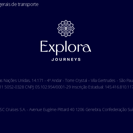
erais de transporte
das Nações Unidas, 14.171 - 4º Andar - Torre Crystal – Vila Gertrudes - São P
 5052-0328 CNPJ: 05.102.954/0001-29 Inscrição Estadual: 145.416.810.117 
SC Cruises S.A. - Avenue Eugène-Pittard 40 1206 Genebra, Confederação Suí