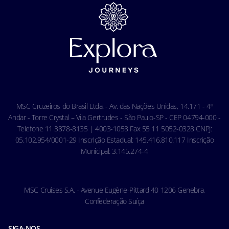
Carreiras
Tratamento de dados pessoais
Termos e Condições da Assistência Viagem
Privacidade
Termos e Condições Gerais - Agência
Aviso de privacidade de reconhecimento facial
Termos e Condições Gerais - Online
Política de Cookies
Condições Gerais do Seguro Viagem
Termos de uso
Carta de Direitos dos Passageiros
Ocean Cay MSC Marine Reserve
Acessibilidade & Saúde
Código de conduta - Hóspedes
MSC Cruzeiros do Brasil Ltda. - Av. das Nações Unidas, 14.171 - 4º
Condições gerais de transporte
Andar - Torre Crystal – Vila Gertrudes - São Paulo-SP - CEP 04794-000 -
Telefone 11 3878-8135 | 4003-1058 Fax 55 11 5052-0328 CNPJ:
05.102.954/0001-29 Inscrição Estadual: 145.416.810.117 Inscrição
Municipal: 3.145.274-4
MSC Cruises S.A. - Avenue Eugène-Pittard 40 1206 Genebra,
Confederação Suíça
SIGA-NOS