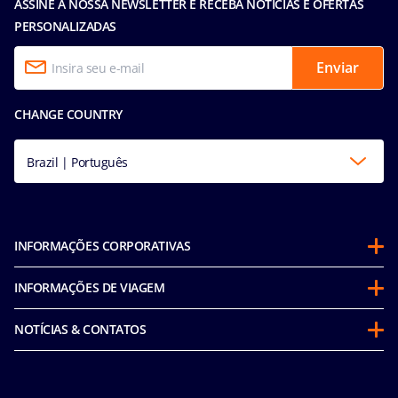
ASSINE A NOSSA NEWSLETTER E RECEBA NOTÍCIAS E OFERTAS
PERSONALIZADAS
Enviar
CHANGE COUNTRY
Brazil | Português
INFORMAÇÕES CORPORATIVAS
Sobre a MSC
INFORMAÇÕES DE VIAGEM
Parcerias
Antes de viajar
Sustentabilidade
NOTÍCIAS & CONTATOS
Perguntas frequentes
Corporativo e fretamentos
Media room
Nossas tarifas
MSC Book
Fale conosco
Segurança