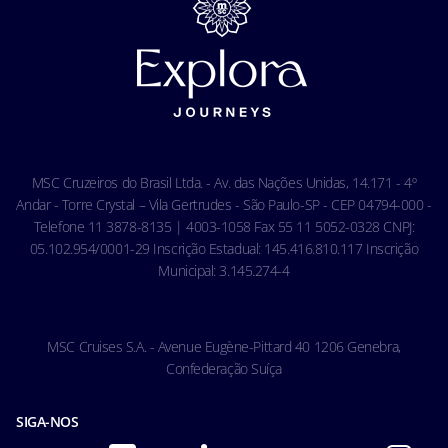
Termos e Condições da Assistência Viagem
Privacidade
Termos e Condições Gerais - Agência
Aviso de privacidade de reconhecimento facial
Termos e Condições Gerais - Online
Política de Cookies
Condições Gerais do Seguro Viagem
Termos de uso
Carta de Direitos dos Passageiros
Ocean Cay MSC Marine Reserve
Acessibilidade & Saúde
Código de conduta - Hóspedes
MSC Cruzeiros do Brasil Ltda. - Av. das Nações Unidas, 14.171 - 4º
Condições gerais de transporte
Andar - Torre Crystal – Vila Gertrudes - São Paulo-SP - CEP 04794-000 -
Telefone 11 3878-8135 | 4003-1058 Fax 55 11 5052-0328 CNPJ:
05.102.954/0001-29 Inscrição Estadual: 145.416.810.117 Inscrição
Municipal: 3.145.274-4
MSC Cruises S.A. - Avenue Eugène-Pittard 40 1206 Genebra,
Confederação Suíça
SIGA-NOS