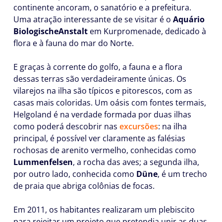
continente ancoram, o sanatório e a prefeitura.
Uma atração interessante de se visitar é o
Aquário
Biologische
Anstalt
em Kurpromenade, dedicado à
flora e à fauna do mar do Norte.
E graças à corrente do golfo, a fauna e a flora
dessas terras são verdadeiramente únicas. Os
vilarejos na ilha são típicos e pitorescos, com as
casas mais coloridas. Um oásis com fontes termais,
Helgoland é na verdade formada por duas ilhas
como poderá descobrir nas
excursões
: na ilha
principal, é possível ver claramente as falésias
rochosas de arenito vermelho, conhecidas como
Lummenfelsen
, a rocha das aves; a segunda ilha,
por outro lado, conhecida como
Düne
, é um trecho
de praia que abriga colônias de focas.
Em 2011, os habitantes realizaram um plebiscito
para rejeitar um projeto que pretendia unir as duas