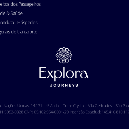
reitos dos Passageiros
ade & Saúde
conduta - Hóspedes
erais de transporte
das Nações Unidas, 14.171 - 4º Andar - Torre Crystal – Vila Gertrudes - São P
 5052-0328 CNPJ: 05.102.954/0001-29 Inscrição Estadual: 145.416.810.117 