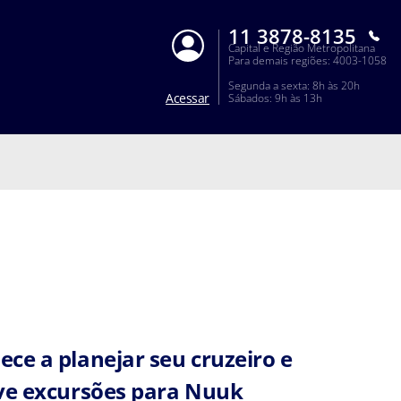
11 3878-8135
Capital e Região Metropolitana
Para demais regiões: 4003-1058
Segunda a sexta: 8h às 20h
Acessar
Sábados: 9h às 13h
ce a planejar seu cruzeiro e
ve excursões para Nuuk