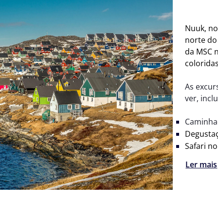
Nuuk, no 
norte do
da MSC n
colorida
As excur
ver, incl
Caminha
Degustaç
Safari no
Ler mais