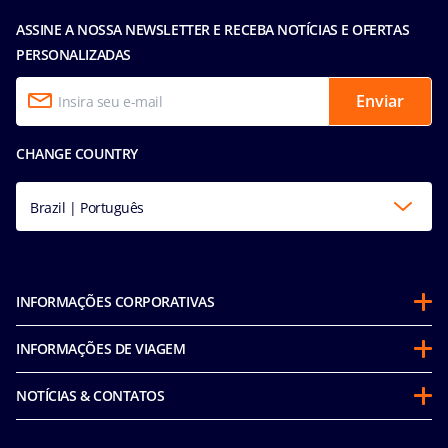
ASSINE A NOSSA NEWSLETTER E RECEBA NOTÍCIAS E OFERTAS
PERSONALIZADAS
Enviar
CHANGE COUNTRY
Brazil | Português
INFORMAÇÕES CORPORATIVAS
Sobre a MSC
INFORMAÇÕES DE VIAGEM
Parcerias
Antes de viajar
Sustentabilidade
NOTÍCIAS & CONTATOS
Perguntas frequentes
Corporativo e fretamentos
Media room
Nossas tarifas