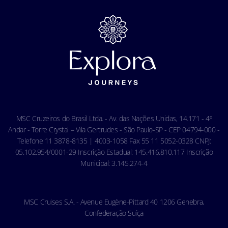
MSC Book
Fale conosco
Segurança
Carreiras
Tratamento de dados pessoais
Termos e Condições da Assistência Viagem
Privacidade
Termos e Condições Gerais - Agência
Aviso de privacidade de reconhecimento facial
Termos e Condições Gerais - Online
Política de Cookies
Condições Gerais do Seguro Viagem
Termos de uso
Carta de Direitos dos Passageiros
Ocean Cay MSC Marine Reserve
Acessibilidade & Saúde
Código de conduta - Hóspedes
MSC Cruzeiros do Brasil Ltda. - Av. das Nações Unidas, 14.171 - 4º
Condições gerais de transporte
Andar - Torre Crystal – Vila Gertrudes - São Paulo-SP - CEP 04794-000 -
Telefone 11 3878-8135 | 4003-1058 Fax 55 11 5052-0328 CNPJ:
05.102.954/0001-29 Inscrição Estadual: 145.416.810.117 Inscrição
Municipal: 3.145.274-4
MSC Cruises S.A. - Avenue Eugène-Pittard 40 1206 Genebra,
Confederação Suíça