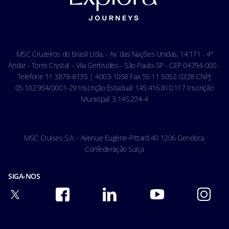
Condições Gerais do Seguro Viagem
Termos de uso
Carta de Direitos dos Passageiros
Ocean Cay MSC Marine Reserve
Acessibilidade & Saúde
Código de conduta - Hóspedes
MSC Cruzeiros do Brasil Ltda. - Av. das Nações Unidas, 14.171 - 4º
Condições gerais de transporte
Andar - Torre Crystal – Vila Gertrudes - São Paulo-SP - CEP 04794-000 -
Telefone 11 3878-8135 | 4003-1058 Fax 55 11 5052-0328 CNPJ:
05.102.954/0001-29 Inscrição Estadual: 145.416.810.117 Inscrição
Municipal: 3.145.274-4
MSC Cruises S.A. - Avenue Eugène-Pittard 40 1206 Genebra,
Confederação Suíça
SIGA-NOS