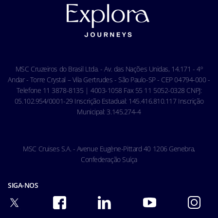
Termos e Condições Gerais - Online
Política de Cookies
Condições Gerais do Seguro Viagem
Termos de uso
Carta de Direitos dos Passageiros
Ocean Cay MSC Marine Reserve
Acessibilidade & Saúde
Código de conduta - Hóspedes
MSC Cruzeiros do Brasil Ltda. - Av. das Nações Unidas, 14.171 - 4º
Condições gerais de transporte
Andar - Torre Crystal – Vila Gertrudes - São Paulo-SP - CEP 04794-000 -
Telefone 11 3878-8135 | 4003-1058 Fax 55 11 5052-0328 CNPJ:
05.102.954/0001-29 Inscrição Estadual: 145.416.810.117 Inscrição
Municipal: 3.145.274-4
MSC Cruises S.A. - Avenue Eugène-Pittard 40 1206 Genebra,
Confederação Suíça
SIGA-NOS