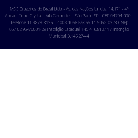
Código de conduta - Hóspedes
MSC Cruzeiros do Brasil Ltda. - Av. das Nações Unidas, 14.171 - 4º
Condições gerais de transporte
Andar - Torre Crystal – Vila Gertrudes - São Paulo-SP - CEP 04794-000 -
Telefone 11 3878-8135 | 4003-1058 Fax 55 11 5052-0328 CNPJ:
05.102.954/0001-29 Inscrição Estadual: 145.416.810.117 Inscrição
Municipal: 3.145.274-4
MSC Cruises S.A. - Avenue Eugène-Pittard 40 1206 Genebra,
Confederação Suíça
SIGA-NOS
© 2026 MSC Cruises S.A. Todos os direitos reservados.