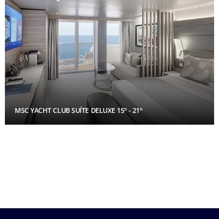
MSC YACHT CLUB SUÍTE DELUXE 15º - 21º