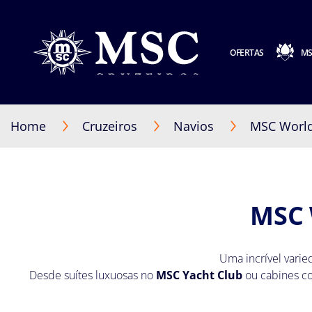
OFERTAS
MS
Home
Cruzeiros
Navios
MSC World
MSC 
Uma incrível vari
Desde suítes luxuosas no
MSC Yacht Club
ou cabines co