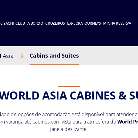
C YACHT CLUB
A BORDO
CRUZEIROS
EXPLORA JOURNEYS
MINHA RESERVA
Cabins and Suites
 Asia
WORLD ASIA CABINES & S
edade de opções de acomodação está disponível para atender a
m varanda até cabines com vista para a atmosfera do
World P
janela deslizante.