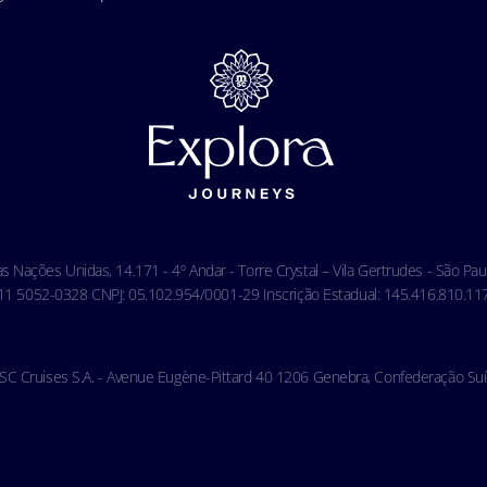
das Nações Unidas, 14.171 - 4º Andar - Torre Crystal – Vila Gertrudes - São P
 5052-0328 CNPJ: 05.102.954/0001-29 Inscrição Estadual: 145.416.810.117 
SC Cruises S.A. - Avenue Eugène-Pittard 40 1206 Genebra, Confederação Suí