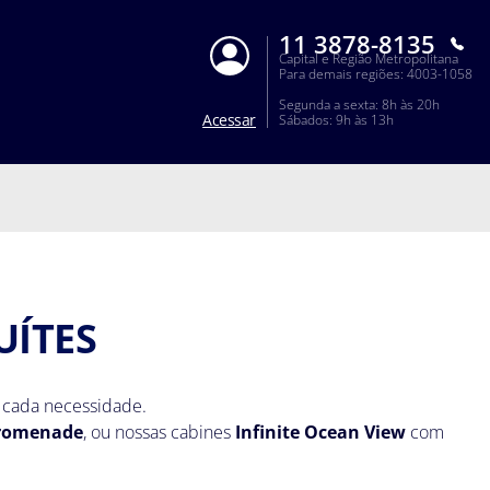
11 3878-8135
Capital e Região Metropolitana
Para demais regiões: 4003-1058
Segunda a sexta: 8h às 20h
Acessar
Sábados: 9h às 13h
UÍTES
 cada necessidade.
romenade
, ou nossas cabines
Infinite Ocean View
com