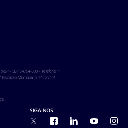
aulo-SP - CEP 04794-000 - Telefone 11
Inscrição Municipal: 3.145.274-4
ça
SIGA-NOS