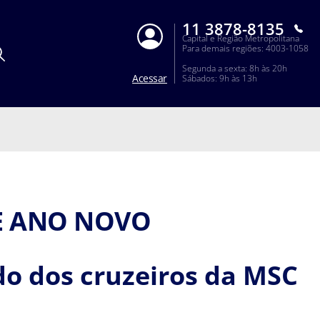
11 3878-8135
Capital e Região Metropolitana
Para demais regiões: 4003-1058
Segunda a sexta: 8h às 20h
Acessar
Sábados: 9h às 13h
DE ANO NOVO
rdo dos cruzeiros da MSC