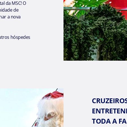
al da MSC! O
nidade de
rnar a nova
utros hóspedes
CRUZEIROS
ENTRETEN
TODA A FA