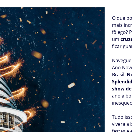
O que po
mais inc
fôlego? 
um
cruz
ficar gu
Navegue 
Ano Novo
Brasil.
No
Splendid
show de 
ano a bo
inesquec
Tudo iss
viverá a
festas e