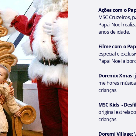
Ações com o Pap
MSC Cruzeiros, pa
Papai Noel reali
anos de idade.
Filme com o Pap
especial e exclu
Papai Noel a bor
Doremix Xmas:
j
melhores músicas 
crianças.
MSC Kids - Desfi
original estrelad
crianças.
Doremi Village: