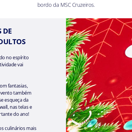
bordo da MSC Cruzeiros.
 DE
DULTOS
do no espírito
tividade vai
com fantasias,
 evento também
 se esqueça da
all, nas telas e
rtante do ano!
os culinários mais