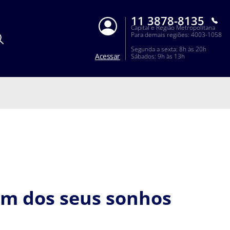
11 3878-8135
Capital e Região Metropolitana
Para demais regiões: 4003-1058
Segunda a sexta: 8h às 20h
Acessar
Sábados: 9h às 13h
em dos seus sonhos