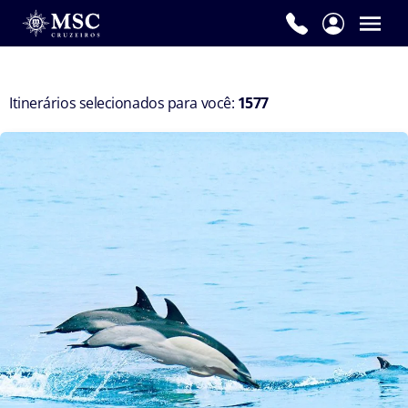
Nome
*
Itinerários selecionados para você:
1577
Sobrenome
*
E-
mail
*