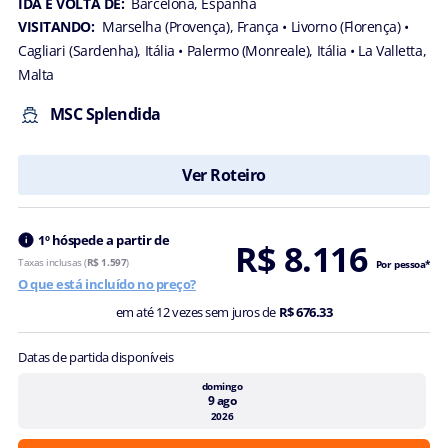
IDA E VOLTA DE:
Barcelona, Espanha
VISITANDO:
Marselha (Provença), França
• Livorno (Florença)
•
Cagliari (Sardenha), Itália
• Palermo (Monreale), Itália
• La Valletta,
Malta
MSC Splendida
Ver Roteiro
1º hóspede a partir de
R$ 8.116
Taxas inclusas (
R$ 1.597
)
Por pessoa*
O que está incluído no preço?
em até 12 vezes sem juros de
R$ 676.33
Datas de partida disponíveis
domingo
9 ago
2026