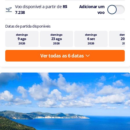
com base nas
Voo disponível a partir de
R$
Adicionar um
minhas
7.238
voo
preferências e
interesses.
Datas de partida disponíveis
Ao
domingo
domingo
domingo
doming
submeter
9 ago
23 ago
6 set
20 se
este
2026
2026
2026
2026
formulário,
Ver todas as 6 datas
declaro que
li e
compreendi
a
Política de
Privacidade
.