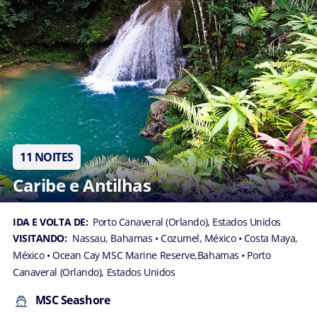
11 NOITES
Caribe e Antilhas
IDA E VOLTA DE:
Porto Canaveral (Orlando), Estados Unidos
VISITANDO:
Nassau, Bahamas
• Cozumel, México
• Costa Maya,
México
• Ocean Cay MSC Marine Reserve,Bahamas
• Porto
Canaveral (Orlando), Estados Unidos
MSC Seashore