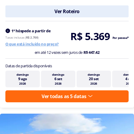
Ver Roteiro
1º hóspede a partir de
R$ 5.369
Taxas inclusas (
R$ 2.700
)
Por pessoa*
O que está incluído no preço?
em até 12 vezes sem juros de
R$ 447.42
Datas de partida disponíveis
domingo
domingo
domingo
doming
9 ago
6 set
20 set
4 out
2026
2026
2026
2026
Ver todas as 5 datas