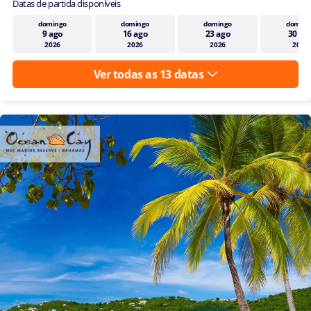
Datas de partida disponíveis
etc)
domingo
domingo
domingo
doming
9 ago
16 ago
23 ago
30 ag
2026
2026
2026
2026
Ver todas as 13 datas
Mantenha-
se
atualizado
sobre o
mundo da
MSC
Cruzeiros.
Concordo em
receber
comunicações
de marketing,
incluindo
campanhas
de pesquisa e