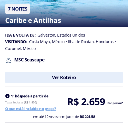
Telefone
com
7 NOITES
DDD
Caribe e Antilhas
*
IDA E VOLTA DE:
Galveston, Estados Unidos
VISITANDO:
Costa Maya, México
• Ilha de Roatan, Honduras
•
Cozumel, México
Nos
MSC Seascape
conte
mais
sobre
Ver Roteiro
a
viagem
que
1º hóspede a partir de
R$ 2.659
você
Taxas inclusas (
R$ 1.800
)
Por pessoa*
O que está incluído no preço?
procura
(destinos,
em até 12 vezes sem juros de
R$ 221.58
data,