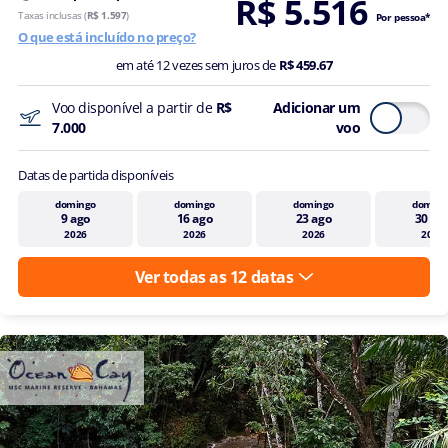
R$ 5.516
Taxas inclusas (
R$ 1.597
)
Por pessoa*
O que está incluído no preço?
em até 12 vezes sem juros de
R$ 459.67
Voo disponível a partir de
R$
Adicionar um
7.000
voo
Datas de partida disponíveis
domingo
domingo
domingo
doming
9 ago
16 ago
23 ago
30 ag
2026
2026
2026
2026
Ver todas as 12 datas