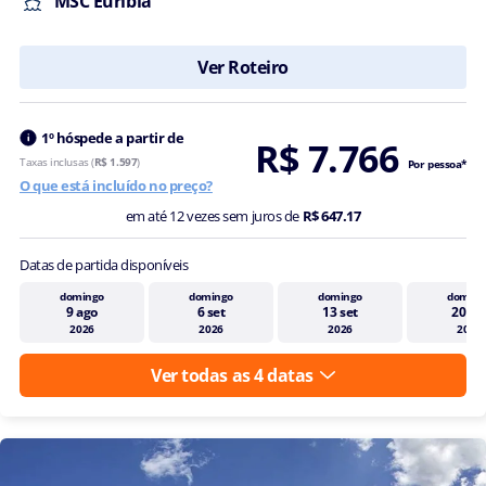
MSC Euribia
Ver Roteiro
1º hóspede a partir de
R$ 7.766
Taxas inclusas (
R$ 1.597
)
Por pessoa*
O que está incluído no preço?
em até 12 vezes sem juros de
R$ 647.17
Datas de partida disponíveis
domingo
domingo
domingo
doming
9 ago
6 set
13 set
20 se
2026
2026
2026
2026
Ver todas as 4 datas