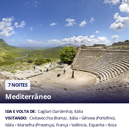
7 NOITES
Mediterrâneo
IDA E VOLTA DE:
Cagliari (Sardenha), Itália
VISITANDO:
Civitavecchia (Roma) , Itália
• Gênova (Portofino),
Itália
• Marselha (Provença), França
• Valência, Espanha
• Ibiza