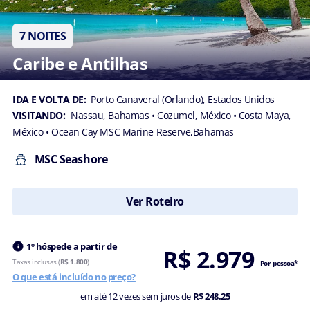
satisfação do
cliente,
7 NOITES
relacionadas
aos produtos
Caribe e Antilhas
e serviços da
MSC
Cruzeiros SA
IDA E VOLTA DE:
Porto Canaveral (Orlando), Estados Unidos
e das
VISITANDO:
Nassau, Bahamas
• Cozumel, México
• Costa Maya,
empresas do
Grupo.
México
• Ocean Cay MSC Marine Reserve,Bahamas
Viva uma
MSC Seashore
experiência
personalizada
com a MSC
Ver Roteiro
Cruzeiros.
Concordo em
receber uma
1º hóspede a partir de
R$ 2.979
experiência
Taxas inclusas (
R$ 1.800
)
Por pessoa*
personalizada,
O que está incluído no preço?
ofertas sob
medida e
em até 12 vezes sem juros de
R$ 248.25
comunicações