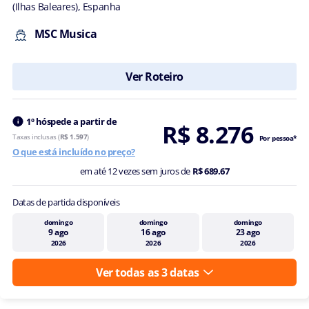
(Ilhas Baleares), Espanha
MSC Musica
Ver Roteiro
1º hóspede a partir de
R$ 8.276
Taxas inclusas (
R$ 1.597
)
Por pessoa*
O que está incluído no preço?
em até 12 vezes sem juros de
R$ 689.67
Datas de partida disponíveis
domingo
domingo
domingo
9 ago
16 ago
23 ago
2026
2026
2026
Ver todas as 3 datas