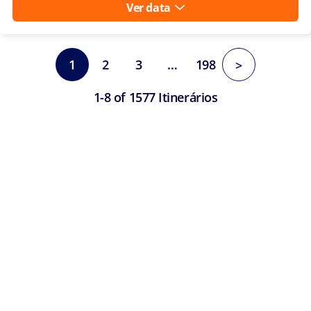
Ver data
1
2
3
…
198
>
1-8 of 1577 Itinerários