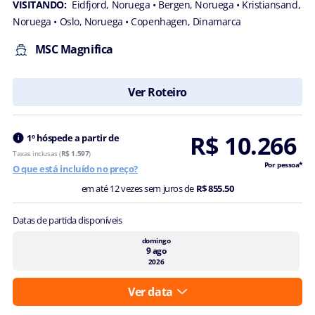
VISITANDO:
Eidfjord, Noruega
• Bergen, Noruega
• Kristiansand,
Noruega
• Oslo, Noruega
• Copenhagen, Dinamarca
MSC Magnifica
Ver Roteiro
R$ 10.266
1º hóspede a partir de
Taxas inclusas (
R$ 1.597
)
Por pessoa*
O que está incluído no preço?
em até 12 vezes sem juros de
R$ 855.50
Datas de partida disponíveis
domingo
9 ago
2026
Ver data