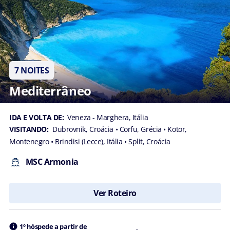
7 NOITES
Mediterrâneo
IDA E VOLTA DE:
Veneza - Marghera, Itália
VISITANDO:
Dubrovnik, Croácia
• Corfu, Grécia
• Kotor,
Montenegro
• Brindisi (Lecce), Itália
• Split, Croácia
MSC Armonia
Ver Roteiro
1º hóspede a partir de