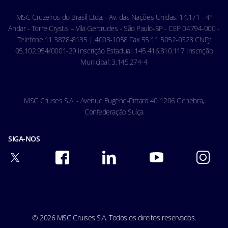
Código de conduta - Hóspedes
MSC Cruzeiros do Brasil Ltda. - Av. das Nações Unidas, 14.171 - 4º
Condições gerais de transporte
Andar - Torre Crystal – Vila Gertrudes - São Paulo-SP - CEP 04794-000 -
Telefone 11 3878-8135 | 4003-1058 Fax 55 11 5052-0328 CNPJ:
05.102.954/0001-29 Inscrição Estadual: 145.416.810.117 Inscrição
Municipal: 3.145.274-4
MSC Cruises S.A. - Avenue Eugène-Pittard 40 1206 Genebra,
Confederação Suíça
SIGA-NOS
© 2026 MSC Cruises S.A. Todos os direitos reservados.