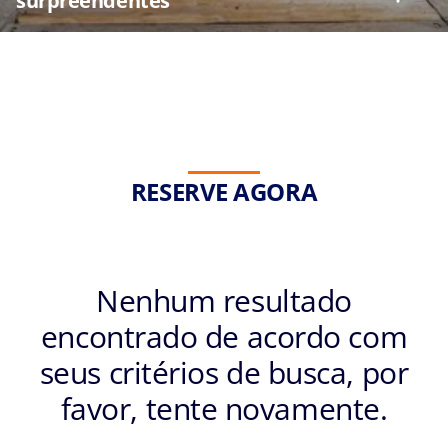
surpreendentes
com base nas
minhas
preferências e
interesses.
Ao
submeter
este
formulário,
RESERVE AGORA
declaro que
li e
compreendi
a
Política de
Nenhum resultado
Privacidade
encontrado de acordo com
.
seus critérios de busca, por
favor, tente novamente.