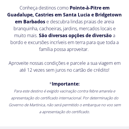
Telefone
Conheça destinos como
Pointe-à-Pitre em
com
Guadalupe, Castries em Santa Lucia e Bridgetown
DDD
em Barbados
e descubra lindas praias de areia
*
branquinha, cachoeiras, jardins, mercados locais e
muito mais.
São diversas opções de diversão
a
bordo e excursões incríveis
em terra para que toda a
família possa aproveitar.
Nos
conte
Aproveite nossas condições e parcele a sua viagem em
mais
até 12 vezes sem juros no cartão de crédito!
sobre
a
*
Importante:
viagem
Para este destino é exigido vacinação contra febre amarela e
que
apresentação do certificado internacional. Por determinação do
você
Governo de Martinica, não será permitido o embarque no voo sem
procura
a apresentação do certificado.
(destinos,
data,