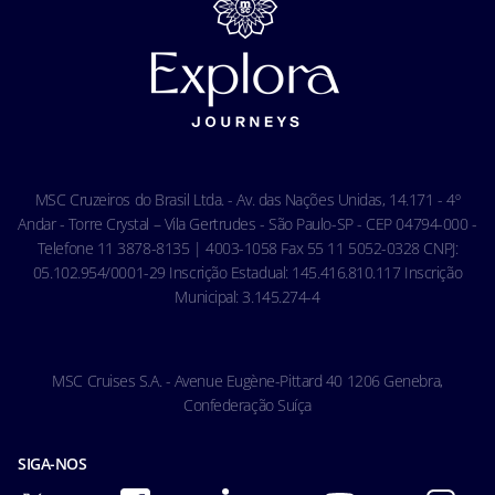
Privacidade
Termos e Condições Gerais - Agência
Aviso de privacidade de reconhecimento facial
Termos e Condições Gerais - Online
Política de Cookies
Condições Gerais do Seguro Viagem
Termos de uso
Carta de Direitos dos Passageiros
Ocean Cay MSC Marine Reserve
Acessibilidade & Saúde
Código de conduta - Hóspedes
MSC Cruzeiros do Brasil Ltda. - Av. das Nações Unidas, 14.171 - 4º
Condições gerais de transporte
Andar - Torre Crystal – Vila Gertrudes - São Paulo-SP - CEP 04794-000 -
Telefone 11 3878-8135 | 4003-1058 Fax 55 11 5052-0328 CNPJ:
05.102.954/0001-29 Inscrição Estadual: 145.416.810.117 Inscrição
Municipal: 3.145.274-4
MSC Cruises S.A. - Avenue Eugène-Pittard 40 1206 Genebra,
Confederação Suíça
SIGA-NOS